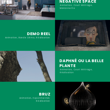
NEGATIVE SPACE
Animation, Court Métrage,
Marionnette
DEMO REEL
Animation, Bande Démo, Réalisation
DAPHNÉ OU LA BELLE
PLANTE
Animation, Court Métrage,
Réalisation
BRUZ
Animation, Experimental,
Réalisation